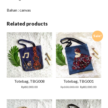
Bahan : canvas
Related products
Sale!
Totebag, TBG008
Totebag, TBG001
Original
Current
Rp
80,000.00
Rp
100,000.00
Rp
80,000.00
price
price
was:
is:
Rp100,000.00.
Rp80,000