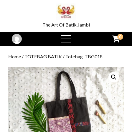
The Art Of Batik Jambi
0
open
menu
Home
/
TOTEBAG BATIK
/ Totebag. TBG018